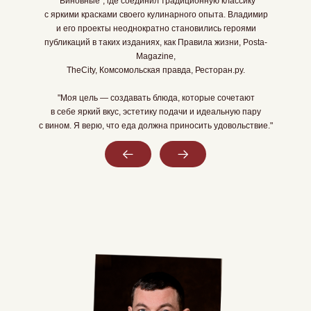
"Виновные", где соединил традиционную классику
с яркими красками своего кулинарного опыта. Владимир
и его проекты неоднократно становились героями
публикаций в таких изданиях, как Правила жизни, Рosta-
Magazine,
Мобильный сл
TheCity, Комсомольская правда, Ресторан.ру.
"Моя цель — создавать блюда, которые сочетают
в себе яркий вкус, эстетику подачи и идеальную пару
с вином. Я верю, что еда должна приносить удовольствие."
Слайд 2